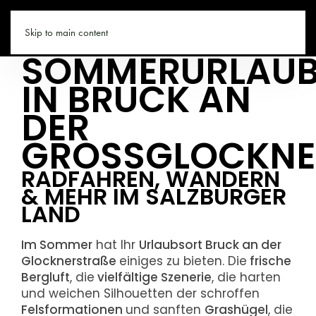
BRUCK.CO
Skip to main content
SOMMERURLAU
IN BRUCK AN
DER
GROSSGLOCKNE
RADFAHREN, WANDERN
& MEHR IM SALZBURGER
LAND
Im Sommer
hat Ihr
Urlaubsort Bruck an der
Glocknerstraße
einiges zu bieten. Die
frische
Bergluft
, die
vielfältige Szenerie
, die harten
und weichen Silhouetten der schroffen
Felsformationen
und sanften
Grashügel
, die