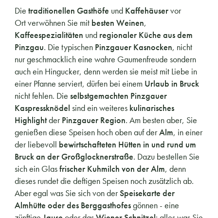
Die
traditionellen Gasthöfe
und
Kaffehäuser
vor
Ort verwöhnen Sie mit
besten Weinen
,
Kaffeespezialitäten
und
regionaler Küche aus dem
Pinzgau
. Die typischen
Pinzgauer Kasnocken
, nicht
nur geschmacklich eine wahre Gaumenfreude sondern
auch ein Hingucker, denn werden sie meist mit Liebe in
einer Pfanne serviert, dürfen bei einem
Urlaub in Bruck
nicht fehlen. Die
selbstgemachten Pinzgauer
Kaspressknödel
sind ein weiteres
kulinarisches
Highlight
der
Pinzgauer Region
. Am besten aber, Sie
genießen diese Speisen hoch oben auf der
Alm
, in einer
der liebevoll
bewirtschafteten Hütten in und rund um
Bruck an der Großglocknerstraße
. Dazu bestellen Sie
sich ein Glas
frischer Kuhmilch von der Alm
, denn
dieses rundet die deftigen Speisen noch zusätzlich ab.
Aber egal was Sie sich von der
Speisekarte der
Almhütte oder des Berggasthofes
gönnen - eine
zünftige
Jause
oder das
Wiener Schnitzel
: alles was Sie